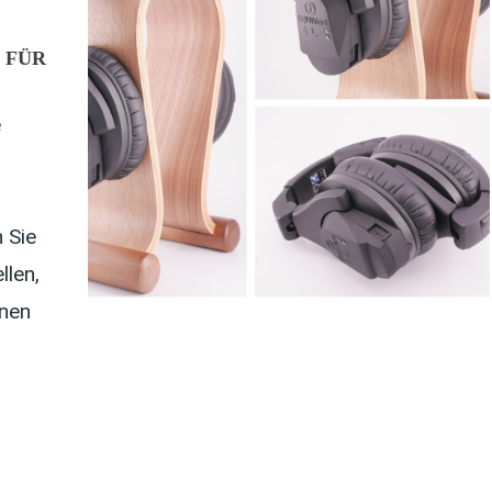
 FÜR
e
 Sie
llen,
änen