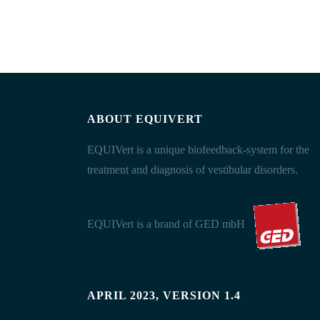
ABOUT EQUIVERT
EQUIVert is a unique biofeedback-system for the
treatment and diagnosis of vestibular disorders.
EQUIVert is a brand of GED mbH
APRIL 2023, VERSION 1.4