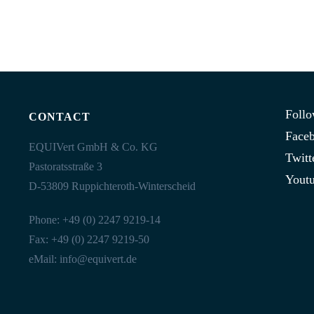
Follo
CONTACT
Face
EQUIVert GmbH & Co. KG
Twitt
Pastoratsstraße 3
Yout
D-53809 Ruppichteroth-Winterscheid
Phone: +49 (0) 2247 9219-14
Fax: +49 (0) 2247 9219-50
eMail:
info@equivert.de